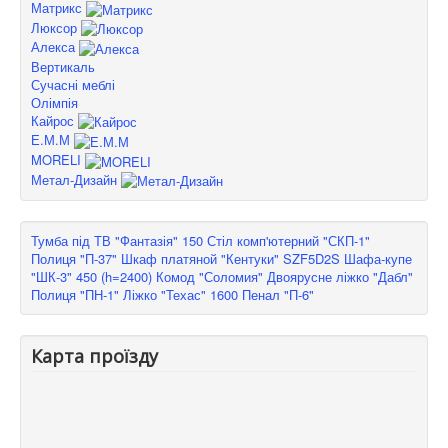
Матрикс
Люксор
Алекса
Вертикаль
Сучасні меблі
Олімпія
Кайрос
Е.М.М
MORELI
Метал-Дизайн
Тумба під ТВ "Фантазія" 150
Стіл комп'ютерний "СКП-1"
Полиця "П-37"
Шкаф платяной "Кентуки" SZF5D2S
Шафа-купе
"ШК-3" 450 (h=2400)
Комод "Соломия"
Двоярусне ліжко "Дабл"
Полиця "ПН-1"
Ліжко "Техас" 1600
Пенал "П-6"
Карта проїзду