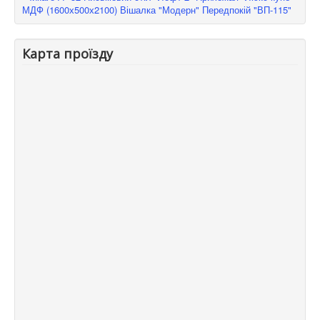
МДФ (1600х500х2100)
Вішалка "Модерн"
Передпокій "ВП-115"
Карта проїзду