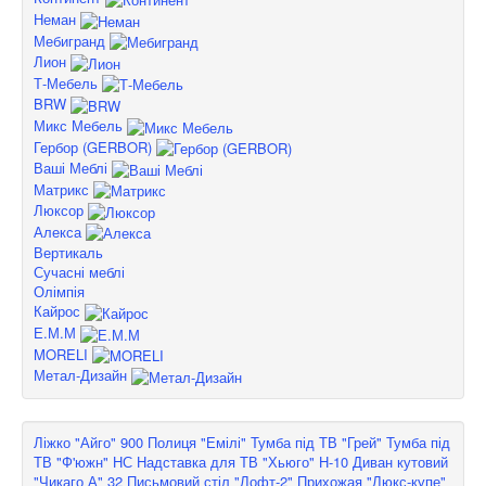
Неман
Мебигранд
Лион
Т-Мебель
BRW
Микс Мебель
Гербор (GERBOR)
Ваші Меблі
Матрикс
Люксор
Алекса
Вертикаль
Сучасні меблі
Олімпія
Кайрос
Е.М.М
MORELI
Метал-Дизайн
Ліжко "Айго" 900
Полиця "Емілі"
Тумба під ТВ "Грей"
Тумба під
ТВ "Ф'южн" НС
Надставка для ТВ "Хьюго" Н-10
Диван кутовий
"Чикаго А" 32
Письмовий стіл "Лофт-2"
Прихожая "Люкс-купе"