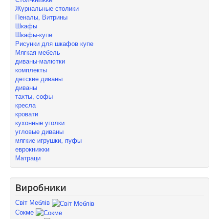
Журнальные столики
Пеналы, Витрины
Шкафы
Шкафы-купе
Рисунки для шкафов купе
Мягкая мебель
диваны-малютки
комплекты
детские диваны
диваны
тахты, софы
кресла
кровати
кухонные уголки
угловые диваны
мягкие игрушки, пуфы
еврокнижки
Матраци
Виробники
Світ Меблів
Сокме