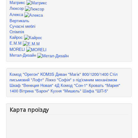
Матрикс
Люксор
Алекса
Вертикаль
Сучасні меблі
Олімпія
Кайрос
Е.М.М
MORELI
Метал-Дизайн
Комод "Орегон" KOM3S
Диван "Магік" 800/1200/1400
Стіл
письмовий "Лофт"
Ліжко "Софія" з під'ємним механізмом
Шкаф "Венеция Новая" 4Д
Комод "Сон-1"
Кровать "Мария"
1400
Вітрина "Барон"
Кухня "Мишель"
Шафа "ШП-5"
Карта проїзду