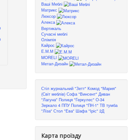
Ваші Меблі
Матрикс
Люксор
Алекса
Вертикаль
Сучасні меблі
0
Олімпія
Кайрос
Е.М.М
MORELI
Метал-Дизайн
Стіл журнальний "Зетт"
Комод "Мария"
(Світ меблів)
Софа "Винсент"
Диван
"Лагуна"
Полиця "Геркулес" О-34
Зеркало 4 ППУ
Полиця "ПН-1"
ТВ тумба
"Ліза"
Стол "Ева"
Шафа "Іріс" 2Д
Карта проїзду