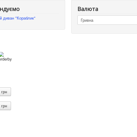
ндуємо
Валюта
й диван "Кораблик"
грн
грн