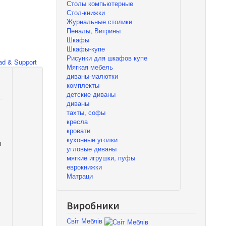
Столы компьютерные
Стол-книжки
Журнальные столики
Пеналы, Витрины
Шкафы
Шкафы-купе
Рисунки для шкафов купе
d & Support
Мягкая мебель
диваны-малютки
комплекты
детские диваны
диваны
тахты, софы
кресла
кровати
кухонные уголки
н
угловые диваны
мягкие игрушки, пуфы
еврокнижки
Матраци
Виробники
Світ Меблів