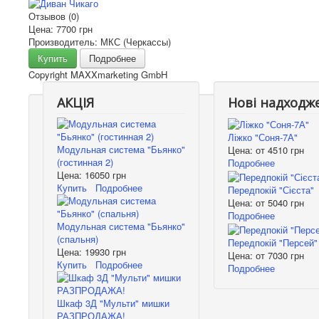
Отзывов (0)
Цена:
7700 грн
Производитель: МКС (Черкассы)
Купить
Подробнее
Copyright MAXXmarketing GmbH
АКЦІЯ
Нові надходж
Ліжко "Соня-7А"
Модульная система "Бьянко"
Цена: от
4510 грн
(гостинная 2)
Подробнее
Цена:
16050 грн
Купить
Подробнее
Передпокій "Сієста"
Цена: от
5040 грн
Подробнее
Модульная система "Бьянко"
(спальня)
Передпокій "Персей"
Цена:
19930 грн
Цена: от
7030 грн
Купить
Подробнее
Подробнее
Шкаф 3Д "Мульти" мишки
РАЗПРОДАЖА!