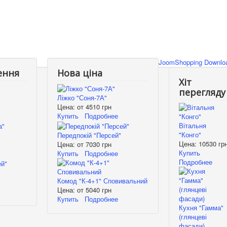
JoomShopping Downloa
ення
Нова ціна
Хіт
перегляду
Ліжко "Соня-7А"
Цена: от
4510 грн
Купить
Подробнее
Вітальня
"Конго"
Передпокій "Персей"
Цена:
10530 гр
Цена: от
7030 грн
Купить
Купить
Подробнее
Подробнее
Комод "К-4+1" Сповивальний
Цена: от
5040 грн
Купить
Подробнее
Кухня "Гамма"
(глянцеві
фасади)