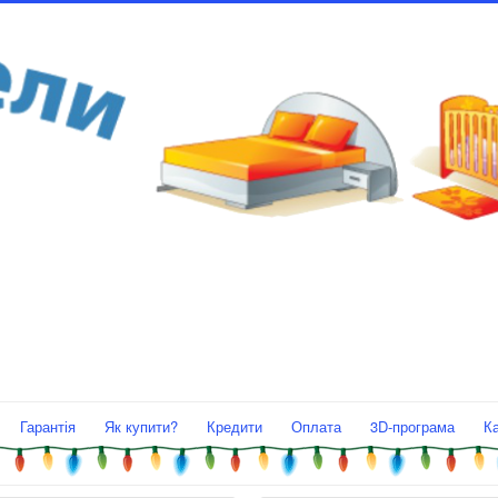
Гарантія
Як купити?
Кредити
Оплата
3D-програма
К