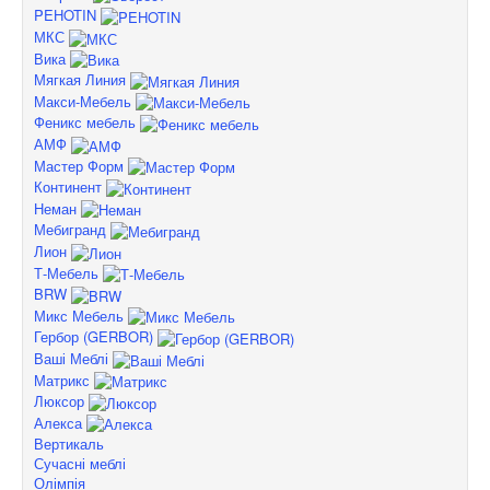
PEHOTIN
МКС
Вика
Мягкая Линия
Макси-Мебель
Феникс мебель
АМФ
Мастер Форм
Континент
Неман
Мебигранд
Лион
Т-Мебель
BRW
Микс Мебель
Гербор (GERBOR)
Ваші Меблі
Матрикс
Люксор
Алекса
Вертикаль
Сучасні меблі
Олімпія