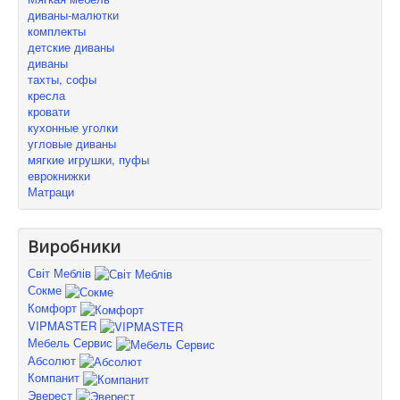
диваны-малютки
комплекты
детские диваны
диваны
тахты, софы
кресла
кровати
кухонные уголки
угловые диваны
мягкие игрушки, пуфы
еврокнижки
Матраци
Виробники
Світ Меблів
Сокме
Комфорт
VIPMASTER
Мебель Сервис
Абсолют
Компанит
Эверест