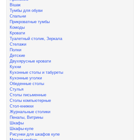
Вішак
Тумбы для обуви
Спальни
Прикроватные тумбы
Комоды
Кровати
Туалетный столик, Зеркала
Стелажи
Полки
Детские
Двухярусные кровати
Кухни
Кухонные столы и табуреты
Кухонные уголки
Обеденные столы
Стулья
Столы письменные
Столы компьютерные
Стол-книжки
Журнальные столики
Пеналы, Витрины
Шкафы
Шкафы-купе
Рисунки для шкафов купе
Мягкая мебель