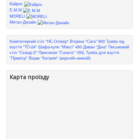
Кайрос
Е.М.М
MORELI
Метал-Дизайн
Комп'ютерний стіл "НС-Олівер"
Вітрина "Сага" 800
Тумба під
взуття "ТО-24"
Шафа-купе "Максі" 450
Диван "Діна"
Письмовий
стіл "Сканді-2"
Прихожая "Соната" 150L
Тумба для взуття
"Прем'єр"
Вішак "Катанія" (верхній+нижній)
Карта проїзду