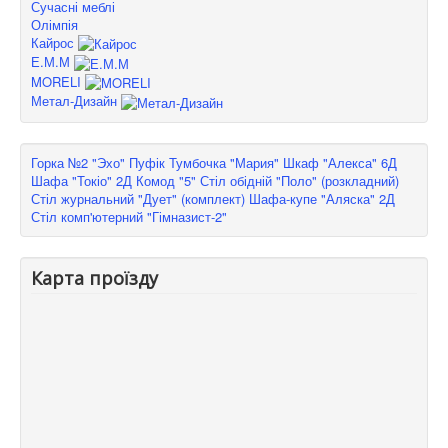
Сучасні меблі
Олімпія
Кайрос
Е.М.М
MORELI
Метал-Дизайн
Горка №2 "Эхо"
Пуфік
Тумбочка "Мария"
Шкаф "Алекса" 6Д
Шафа "Токіо" 2Д
Комод "5"
Стіл обідній "Поло" (розкладний)
Стіл журнальний "Дует" (комплект)
Шафа-купе "Аляска" 2Д
Стіл комп'ютерний "Гімназист-2"
Карта проїзду