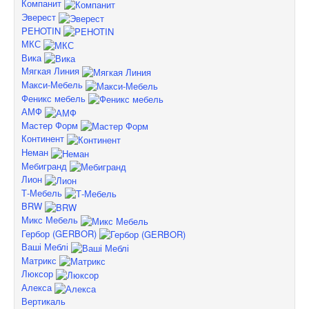
Компанит
Эверест
PEHOTIN
МКС
Вика
Мягкая Линия
Макси-Мебель
Феникс мебель
АМФ
Мастер Форм
Континент
Неман
Мебигранд
Лион
Т-Мебель
BRW
Микс Мебель
Гербор (GERBOR)
Ваші Меблі
Матрикс
Люксор
Алекса
Вертикаль