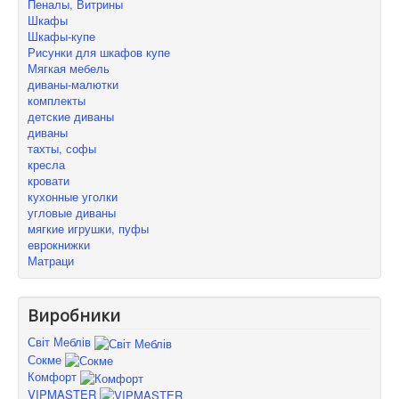
Пеналы, Витрины
Шкафы
Шкафы-купе
Рисунки для шкафов купе
Мягкая мебель
диваны-малютки
комплекты
детские диваны
диваны
тахты, софы
кресла
кровати
кухонные уголки
угловые диваны
мягкие игрушки, пуфы
еврокнижки
Матраци
Виробники
Світ Меблів
Сокме
Комфорт
VIPMASTER