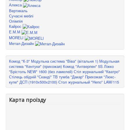
Алекса
Вертикаль
Сучасні меблі
Олімпія
Кайрос
Е.М.М
MORELI
Метал-Дизайн
Комод "К-3"
Модульна система "Віва" (вітальня 1)
Модульная
система "Кентуки" (прихожая)
Комод "Антверпен" 5S
Ліжко
"Брістоль NEW" 1600 (без ламелей)
Стіл журнальний "Кватро"
Стілець обідній "Сканді"
ТВ тумба "Дакар"
Прихожая "Люкс-
купе" ДСП (1910х500х2100)
Стол журнальный "Непо" LAW/115
Карта проїзду