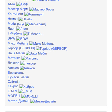
АМФ
Мастер Форм
Континент
Неман
Мебигранд
Лион
Т-Мебель
BRW
Микс Мебель
Гербор (GERBOR)
Ваші Меблі
Матрикс
Люксор
Алекса
Вертикаль
Сучасні меблі
Олімпія
Кайрос
Е.М.М
MORELI
Метал-Дизайн