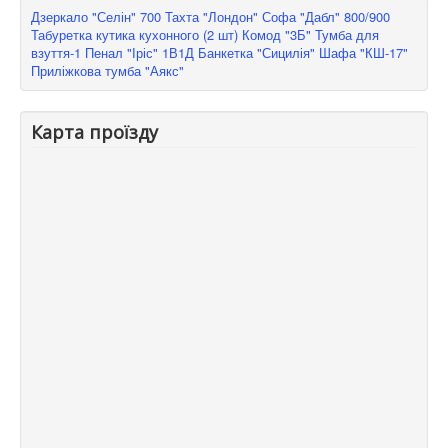
Дзеркало "Селін" 700
Тахта "Лондон"
Софа "Дабл" 800/900
Табуретка кутика кухонного (2 шт)
Комод "3Б"
Тумба для
взуття-1
Пенал "Іріс" 1В1Д
Банкетка "Сицилія"
Шафа "КШ-17"
Приліжкова тумба "Аякс"
Карта проїзду