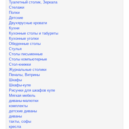
Туалетный столик, Зеркала
Стелажи
Полки
Детские
Двухярусные кровати
Кухни
Кухонные столы и табуреты
Кухонные уголки
Обеденные столы
Стулья
Столы письменные
Столы компьютерные
Стол-книжки
Журнальные столики
Пеналы, Витрины
Шкафы
Шкафы-купе
Рисунки для шкафов купе
Мягкая мебель
диваны-малютки
комплекты
детские диваны
диваны
тахты, софы
кресла