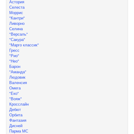
Астория
Селеста
Моррис
"Кантри"
Ливорно
Селина
"Версаль"
"Сакура"
"Марго классик"
Гресс
"Рио"
"Нео"
Барон
"Аманда"
Людовик
Валенсия
Омега
"Еко"
"Вояж"
Кросслайн
Дебют
Орбита
Фантазия
Дисней
Парма МС