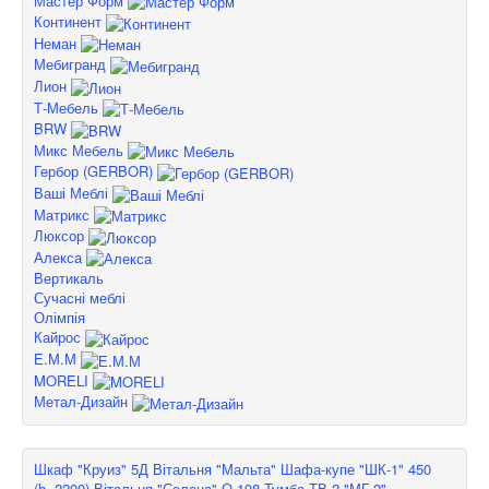
Мастер Форм
Континент
Неман
Мебигранд
Лион
Т-Мебель
BRW
Микс Мебель
Гербор (GERBOR)
Ваші Меблі
Матрикс
Люксор
Алекса
Вертикаль
Сучасні меблі
Олімпія
Кайрос
Е.М.М
MORELI
Метал-Дизайн
Шкаф "Круиз" 5Д
Вітальня "Мальта"
Шафа-купе "ШК-1" 450
(h=2200)
Вітальня "Селена" О-198
Тумба ТВ-2 "МГ-2"