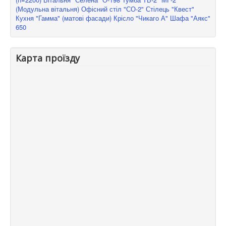
(Модульна вітальня)
Офісний стіл "СО-2"
Стілець "Квест"
Кухня "Гамма" (матові фасади)
Крісло "Чикаго А"
Шафа "Аякс"
650
Карта проїзду