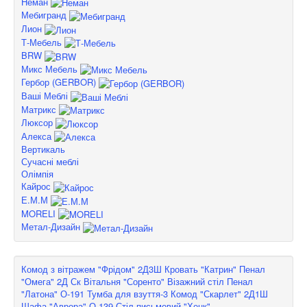
Неман
Мебигранд
Лион
Т-Мебель
BRW
Микс Мебель
Гербор (GERBOR)
Ваші Меблі
Матрикс
Люксор
Алекса
Вертикаль
Сучасні меблі
Олімпія
Кайрос
Е.М.М
MORELI
Метал-Дизайн
Комод з вітражем "Фрідом" 2Д3Ш
Кровать "Катрин"
Пенал
"Омега" 2Д Ск
Вітальня "Соренто"
Візажний стіл
Пенал
"Латона" О-191
Тумба для взуття-3
Комод "Скарлет" 2Д1Ш
Шафа "Аврора" О-139
Стіл письмовий "Хенк"