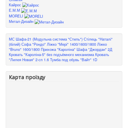
Кайрос
Е.М.М
MORELI
Метал-Дизайн
МС Шафа-21 (Модульна система "Стиль")
Стілець "Наталі"
(білий)
Софа "Рондо"
Ліжко "Мері" 1400/1600/1800
Ліжко
"Bruno" 1600/1800
Прихожа "Кароліна"
Шафа "Джордан" 2Д
Кровать "Кароліна-5" без подъёмного механизма
Кровать
"Лилея Новая" 2-сп 1.6
Тумба под обувь "Вайт" 1D
Карта проїзду