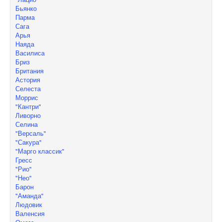
Бьянко
Парма
Сага
Арья
Наяда
Василиса
Бриз
Британия
Астория
Селеста
Моррис
"Кантри"
Ливорно
Селина
"Версаль"
"Сакура"
"Марго классик"
Гресс
"Рио"
"Нео"
Барон
"Аманда"
Людовик
Валенсия