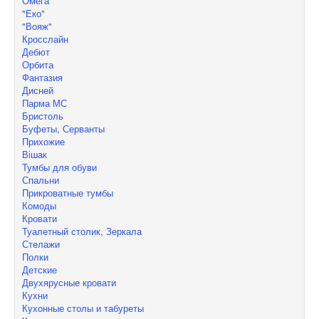
Омега
"Еко"
"Вояж"
Кросслайн
Дебют
Орбита
Фантазия
Дисней
Парма МС
Бристоль
Буфеты, Серванты
Прихожие
Вішак
Тумбы для обуви
Спальни
Прикроватные тумбы
Комоды
Кровати
Туалетный столик, Зеркала
Стелажи
Полки
Детские
Двухярусные кровати
Кухни
Кухонные столы и табуреты