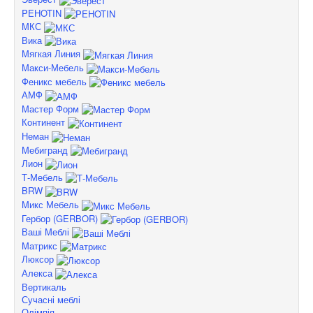
PEHOTIN
МКС
Вика
Мягкая Линия
Макси-Мебель
Феникс мебель
АМФ
Мастер Форм
Континент
Неман
Мебигранд
Лион
Т-Мебель
BRW
Микс Мебель
Гербор (GERBOR)
Ваші Меблі
Матрикс
Люксор
Алекса
Вертикаль
Сучасні меблі
Олімпія