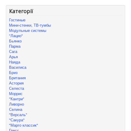
Категорії
Гостиные
Мини-стенки, ТВ-тумбы
Модульные системы
"Лацио"
Бьянко
Парма
Сага
Арья
Наяда
Василиса
Бриз
Британия
Астория
Селеста
Моррис
"Кантри"
Ливорно
Селина
"Версаль"
"Сакура"
"Марго классик"
Гресс