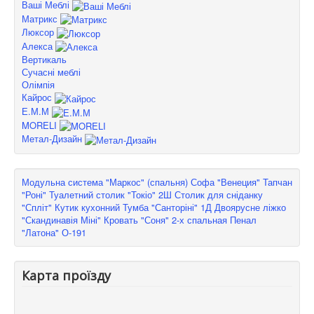
Ваші Меблі
Матрикс
Люксор
Алекса
Вертикаль
Сучасні меблі
Олімпія
Кайрос
Е.М.М
MORELI
Метал-Дизайн
Модульна система "Маркос" (спальня)
Софа "Венеция"
Тапчан
"Роні"
Туалетний столик "Токіо" 2Ш
Столик для сніданку
"Спліт"
Кутик кухонний
Тумба "Санторіні" 1Д
Двоярусне ліжко
"Скандинавія Міні"
Кровать "Соня" 2-х спальная
Пенал
"Латона" О-191
Карта проїзду