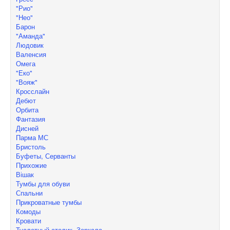
"Рио"
"Нео"
Барон
"Аманда"
Людовик
Валенсия
Омега
"Еко"
"Вояж"
Кросслайн
Дебют
Орбита
Фантазия
Дисней
Парма МС
Бристоль
Буфеты, Серванты
Прихожие
Вішак
Тумбы для обуви
Спальни
Прикроватные тумбы
Комоды
Кровати
Туалетный столик, Зеркала