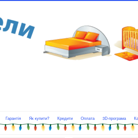
Гарантія
Як купити?
Кредити
Оплата
3D-програма
К