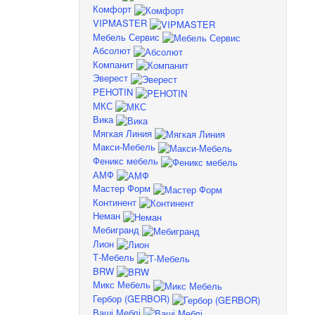
Комфорт
VIPMASTER
Мебель Сервис
Абсолют
Компанит
Эверест
PEHOTIN
МКС
Вика
Мягкая Линия
Макси-Мебель
Феникс мебель
АМФ
Мастер Форм
Континент
Неман
Мебигранд
Лион
Т-Мебель
BRW
Микс Мебель
Гербор (GERBOR)
Ваші Меблі