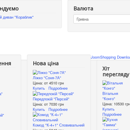
ндуємо
Валюта
й диван "Кораблик"
JoomShopping Downloa
ення
Нова ціна
Хіт
перегляду
Ліжко "Соня-7А"
Цена: от
4510 грн
Купить
Подробнее
Вітальня
"Конго"
Передпокій "Персей"
Цена:
10530 гр
Цена: от
7030 грн
Купить
Купить
Подробнее
Подробнее
Комод "К-4+1" Сповивальний