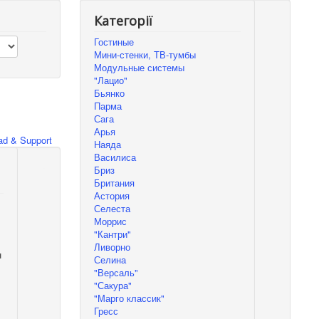
Категорії
Гостиные
Мини-стенки, ТВ-тумбы
Модульные системы
"Лацио"
Бьянко
Парма
Сага
Арья
d & Support
Наяда
Василиса
Бриз
Британия
Астория
Селеста
Моррис
"Кантри"
Ливорно
н
Селина
"Версаль"
"Сакура"
"Марго классик"
Гресс