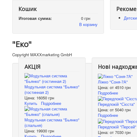
Кошик
Рекоме
Детски
Итоговая сумма:
0 грн
В корзину
"Еко"
Copyright MAXXmarketing GmbH
АКЦІЯ
Нові надходж
Ліжко "Соня-7А"
Модульная система "Бьянко"
Цена: от
4510 грн
(гостинная 2)
Подробнее
Цена:
16050 грн
Купить
Подробнее
Передпокій "Сієста"
Цена: от
5040 грн
Подробнее
Модульная система "Бьянко"
(спальня)
Передпокій "Персей"
Цена:
19930 грн
Цена: от
7030 грн
Купить
Подробнее