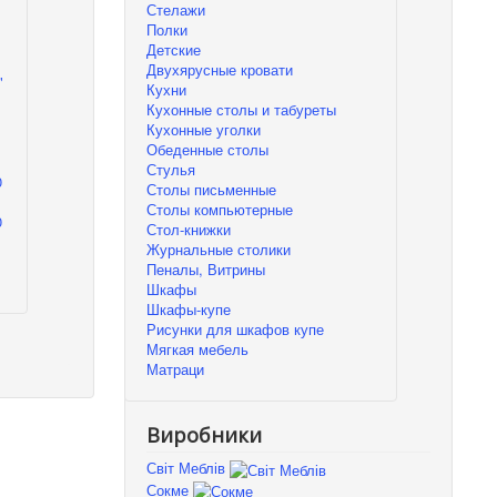
Стелажи
Полки
Детские
Двухярусные кровати
"
Кухни
Кухонные столы и табуреты
Кухонные уголки
Обеденные столы
Стулья
Столы письменные
Столы компьютерные
0
Стол-книжки
Журнальные столики
Пеналы, Витрины
Шкафы
Шкафы-купе
Рисунки для шкафов купе
Мягкая мебель
Матраци
Виробники
Світ Меблів
Сокме