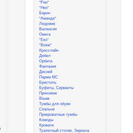
"Рио"
"Нео"
Барон
"Аманда"
Людовик
Валенсия
Омега
"Еко"
"Вояж"
Кросслайн
Дебют
Орбита
Фантазия
Дисней
Парма МС
Бристоль
Буфеты, Серванты
Прихожие
Вішак
Тумбы для обуви
Спальни
Прикроватные тумбы
Комоды
Кровати
н
Туалетный столик, Зеркала