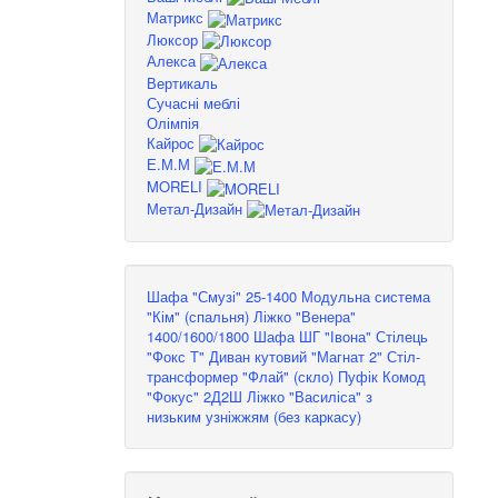
Матрикс
Люксор
Алекса
Вертикаль
Сучасні меблі
Олімпія
Кайрос
Е.М.М
MORELI
Метал-Дизайн
Шафа "Смузі" 25-1400
Модульна система
"Кім" (спальня)
Ліжко "Венера"
1400/1600/1800
Шафа ШГ "Івона"
Стілець
"Фокс Т"
Диван кутовий "Магнат 2"
Стіл-
трансформер "Флай" (скло)
Пуфік
Комод
"Фокус" 2Д2Ш
Ліжко "Василіса" з
низьким узніжжям (без каркасу)