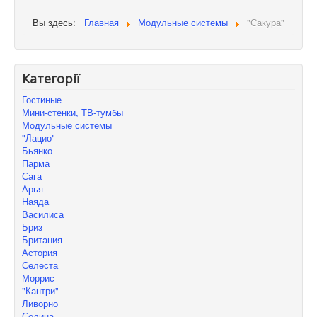
Вы здесь:
Главная
Модульные системы
"Сакура"
Категорії
Гостиные
Мини-стенки, ТВ-тумбы
Модульные системы
"Лацио"
Бьянко
Парма
Сага
Арья
Наяда
Василиса
Бриз
Британия
Астория
Селеста
Моррис
"Кантри"
Ливорно
Селина