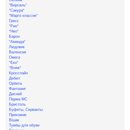
"Версаль"
"Сакура"
"Марго классик"
Гресс
"Рио"
"Нео"
Барон
"Аманда"
Людовик
Валенсия
Омега
"Еко"
"Вояж"
Кросслайн
Дебют
Орбита
Фантазия
Дисней
Парма МС
Бристоль
Буфеты, Серванты
Прихожие
Вішак
Тумбы для обуви