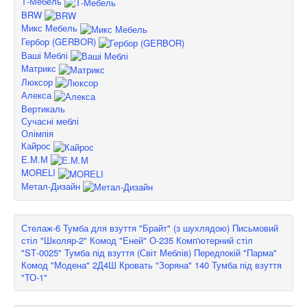
Т-Мебель
BRW
Микс Мебель
Гербор (GERBOR)
Ваші Меблі
Матрикс
Люксор
Алекса
Вертикаль
Сучасні меблі
Олімпія
Кайрос
Е.М.М
MORELI
Метал-Дизайн
Стелаж-6
Тумба для взуття "Брайт" (з шухлядою)
Письмовий
стіл "Школяр-2"
Комод "Еней" О-235
Комп'ютерний стіл
"SТ-0025"
Тумба під взуття (Світ Меблів)
Передпокій "Парма"
Комод "Модена" 2Д4Ш
Кровать "Зоряна" 140
Тумба під взуття
"ТО-1"