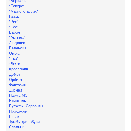
"Версаль"
"Сакура"
"Марго классик"
Гресс
"Рио"
"Нео"
Барон
"Аманда"
Людовик
Валенсия
Омега
"Еко"
"Вояж"
Кросслайн
Дебют
Орбита
Фантазия
Дисней
Парма МС
Бристоль
Буфеты, Серванты
Прихожие
Вішак
Тумбы для обуви
Спальни