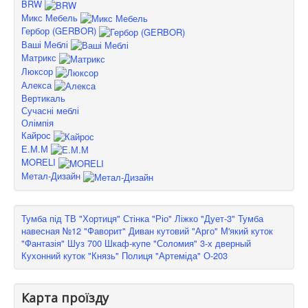
BRW
Микс Мебель
Гербор (GERBOR)
Ваші Меблі
Матрикс
Люксор
Алекса
Вертикаль
Сучасні меблі
Олімпія
Кайрос
Е.М.М
MORELI
Метал-Дизайн
Тумба під ТВ "Хортиця"
Стінка "Ріо"
Ліжко "Дует-3"
Тумба
навесная №12 "Фаворит"
Диван кутовий "Арго"
М'який куток
"Фантазія"
Шуз 700
Шкаф-купе "Соломия" 3-х дверный
Кухонний куток "Князь"
Полиця "Артеміда" О-203
Карта проїзду